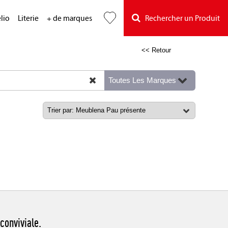
lio
Literie
+ de marques
Rechercher un Produit
<< Retour
conviviale.