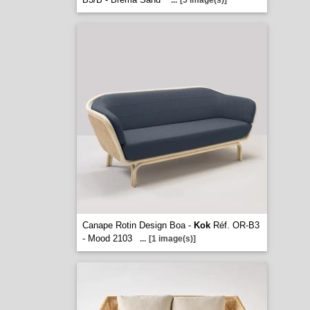
...
[5 image(s)]
Canape Rotin Design Boa -
Kok
Réf. OR-B3
- Mood 2103
...
[1 image(s)]