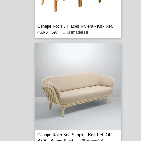
Canape Rotin 3 Places Riviera -
Kok
Réf.
460-3/T597
...
[3 image(s)]
Canape Rotin Boa Simple -
Kok
Réf. OR-
B3/B - Brema Sand