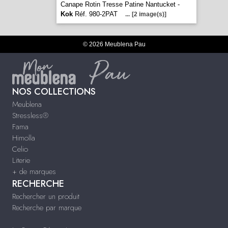
Canape Rotin Tresse Patine Nantucket -
Kok
Réf. 980-2PAT
...
[2 image(s)]
© 2026 Meublena Pau
NOS COLLECTIONS
Meublena
Stressless®
Fama
Himolla
Celio
Literie
+ de marques
RECHERCHE
Rechercher un produit
Recherche par marque