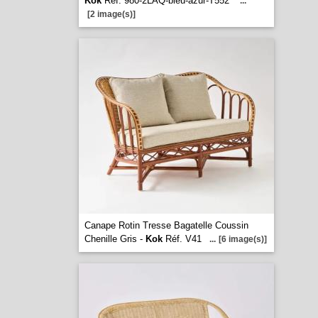
Kok
Réf. 980-2LAQ-bleu-azur-T552
...
[2 image(s)]
Canape Rotin Tresse Bagatelle Coussin
Chenille Gris -
Kok
Réf. V41
...
[6 image(s)]