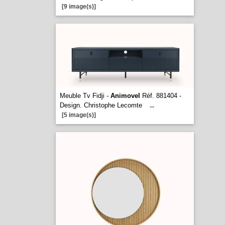
[9 image(s)]
Meuble Tv Fidji -
Animovel
Réf. 881404 -
Design. Christophe Lecomte
...
[5 image(s)]