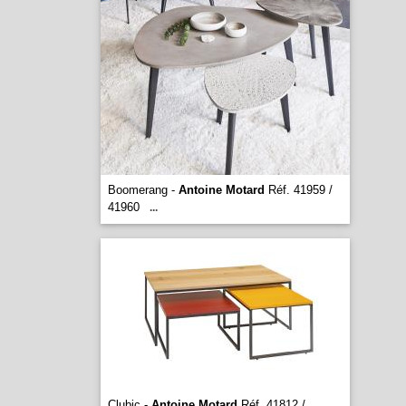
Boomerang -
Antoine Motard
Réf. 41959 /
41960
...
Clubic -
Antoine Motard
Réf. 41812 /