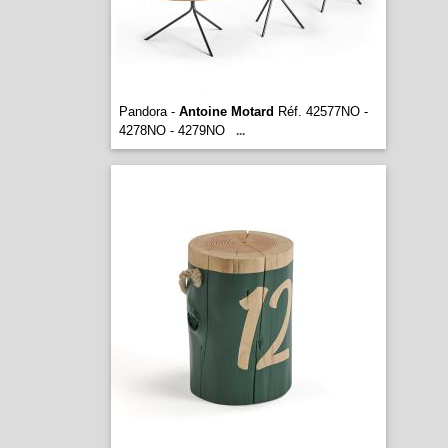
Pandora -
Antoine Motard
Réf. 42577NO -
4278ΝΟ - 4279ΝΟ
...