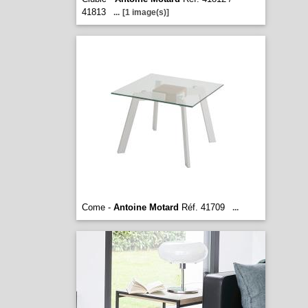
41813
...
[1 image(s)]
Come -
Antoine Motard
Réf. 41709
...