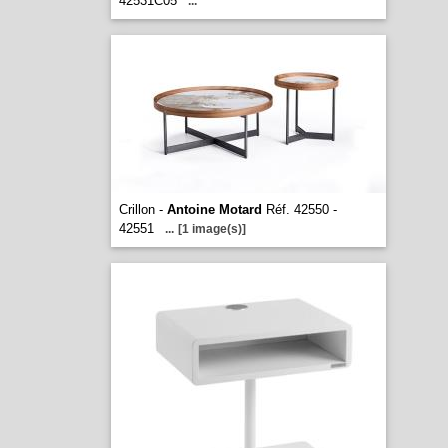
42531C05
...
Crillon -
Antoine Motard
Réf. 42550 -
42551
...
[1 image(s)]