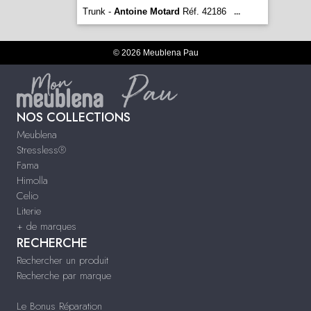
Trunk -
Antoine Motard
Réf. 42186
...
© 2026 Meublena Pau
NOS COLLECTIONS
Meublena
Stressless®
Fama
Himolla
Celio
Literie
+ de marques
RECHERCHE
Rechercher un produit
Recherche par marque
Le Bonus Réparation