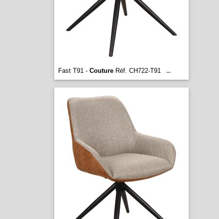
Fast T91 -
Couture
Réf. CH722-T91
...