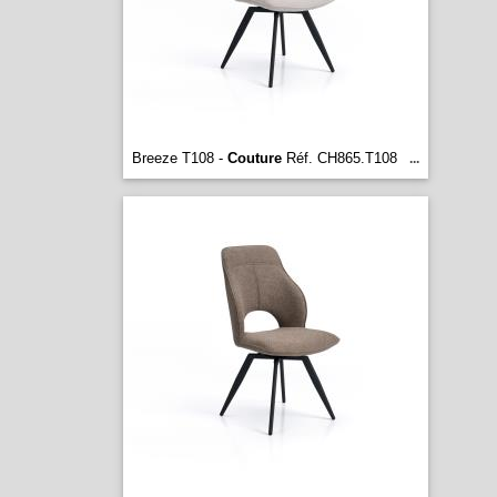
Breeze T108 -
Couture
Réf. CH865.T108
...