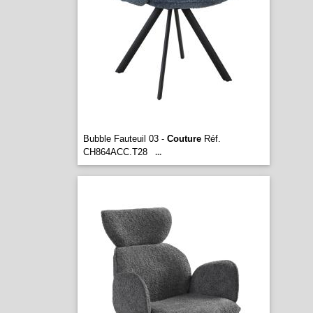
Bubble Fauteuil 03 -
Couture
Réf.
CH864ACC.T28
...