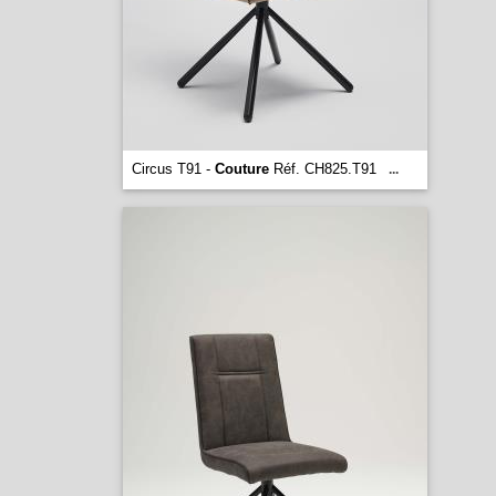
Circus T91 -
Couture
Réf. CH825.T91
...