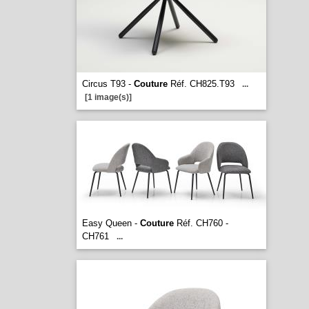
Circus T93 -
Couture
Réf. CH825.T93
...
[1 image(s)]
Easy Queen -
Couture
Réf. CH760 -
CH761
...