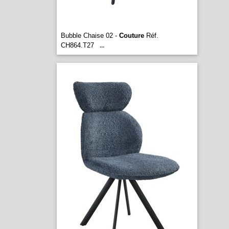
Bubble Chaise 02 -
Couture
Réf.
CH864.T27
...