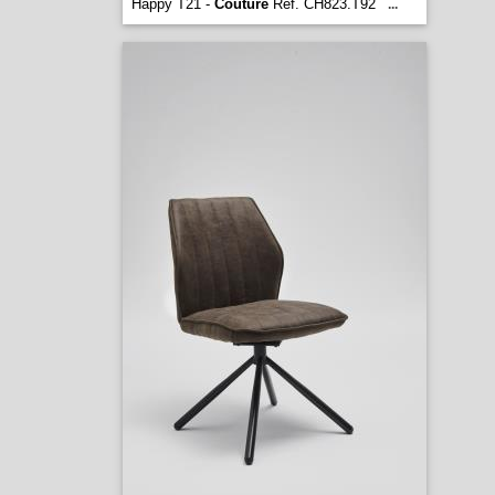
Happy T21 -
Couture
Réf. CH823.T92
...