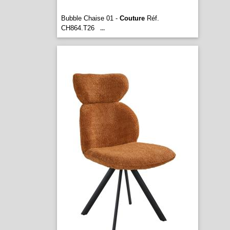
Bubble Chaise 01 -
Couture
Réf.
CH864.T26
...