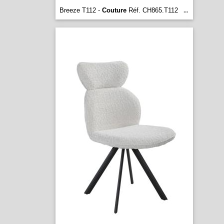
Breeze T112 -
Couture
Réf. CH865.T112
...