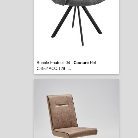
Bubble Fauteuil 04 -
Couture
Réf.
CH864ACC.T29
...