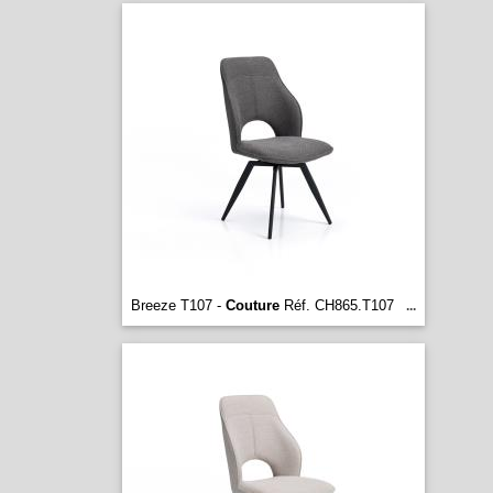
Breeze T107 -
Couture
Réf. CH865.T107
...