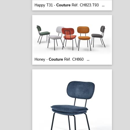
Happy T31 -
Couture
Réf. CH823.T93
...
Honey -
Couture
Réf. CH860
...