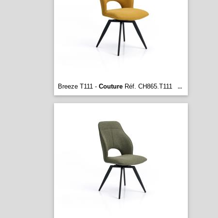
Breeze T111 -
Couture
Réf. CH865.T111
...