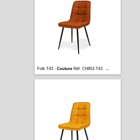
Folk T43 -
Couture
Réf. CH853.T43
...