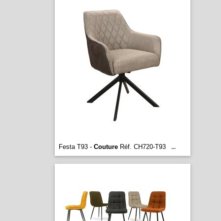
Festa T93 -
Couture
Réf. CH720-T93
...