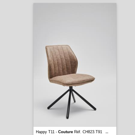
Happy T11 -
Couture
Réf. CH823.T91
...