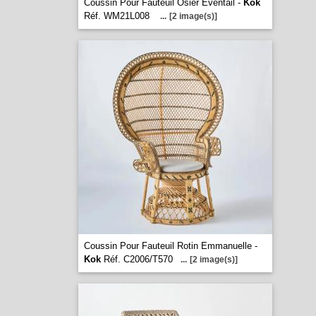
Coussin Pour Fauteuil Osier Eventail -
Kok
Réf. WM21L008
...
[2 image(s)]
Coussin Pour Fauteuil Rotin Emmanuelle -
Kok
Réf. C2006/T570
...
[2 image(s)]