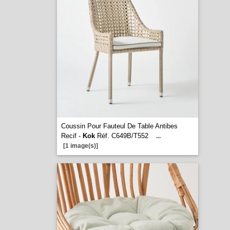
Coussin Pour Fauteul De Table Antibes
Recif -
Kok
Réf. C649B/T552
...
[1 image(s)]