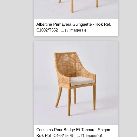
Albertine Primavera Guinguette -
Kok
Réf.
C1602/T552
...
[3 image(s)]
Coussins Pour Bridge Et Tabouret Saigon -
Kok
Réf. C463/T596
...
[1 image(s)]