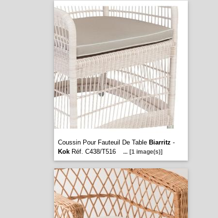
Coussin Pour Fauteuil De Table
Biarritz
-
Kok
Réf. C438/T516
...
[1 image(s)]