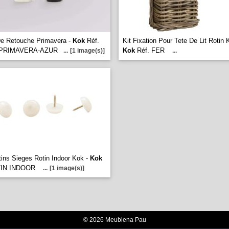
De Retouche Primavera -
Kok
Réf.
Kit Fixation Pour Tete De Lit Rotin 
PRIMAVERA-AZUR
Kok
Réf. FER
...
[1 image(s)]
...
tins Sieges Rotin Indoor Kok -
Kok
ATIN INDOOR
...
[1 image(s)]
© 2026 Meublena Pau