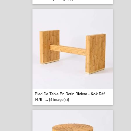
Pied De Table En Rotin Riviera -
Kok
Réf.
I479
...
[4 image(s)]