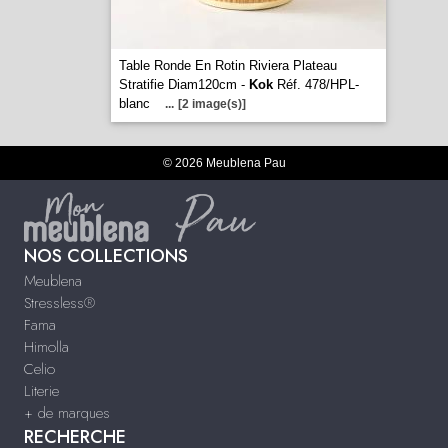
Table Ronde En Rotin Riviera Plateau
Stratifie Diam120cm -
Kok
Réf. 478/HPL-
blanc
...
[2 image(s)]
© 2026 Meublena Pau
NOS COLLECTIONS
Meublena
Stressless®
Fama
Himolla
Celio
Literie
+ de marques
RECHERCHE