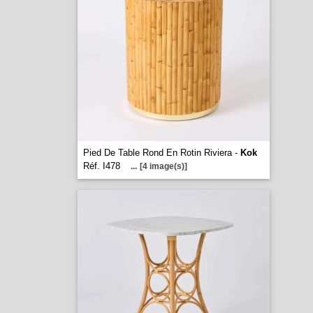
Pied De Table Rond En Rotin Riviera -
Kok
Réf. I478
...
[4 image(s)]