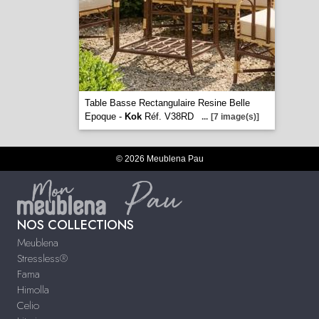
Table Basse Rectangulaire Resine Belle
Epoque -
Kok
Réf. V38RD
...
[7 image(s)]
© 2026 Meublena Pau
NOS COLLECTIONS
Meublena
Stressless®
Fama
Himolla
Celio